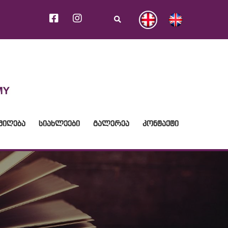
ᲛᲘᲦᲔᲑᲐ
ᲡᲘᲐᲮᲚᲔᲔᲑᲘ
ᲒᲐᲚᲔᲠᲔᲐ
ᲙᲝᲜᲢᲐᲥᲢᲘ