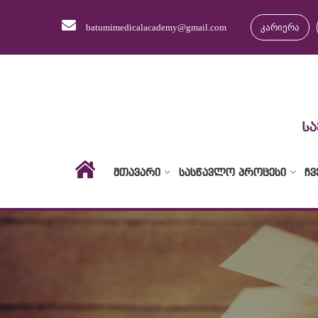
batumimedicalacademy@gmail.com
კარიერა
ᲛᲗᲐᲕᲐᲠᲘ
ᲡᲐᲡᲬᲐᲕᲚᲝ ᲞᲠᲝᲪᲔᲡᲘ
ᲩᲕ