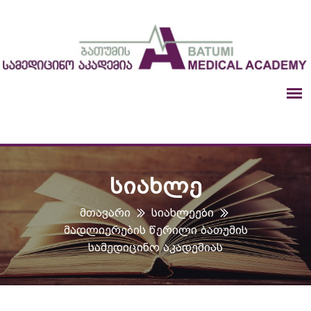
ᲡᲘᲐᲮᲚᲔ
Მთავარი
Სიახლეები
Მადლიერების Წერილი Ბათუმის
Სამედიცინო Აკადემიას