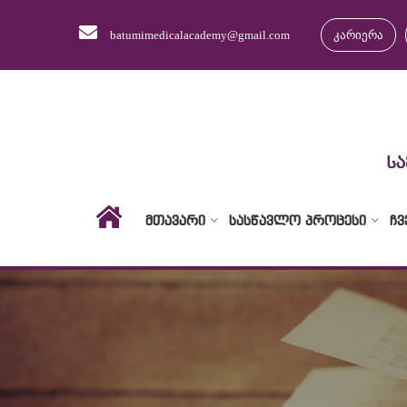
batumimedicalacademy@gmail.com
კარიერა
ᲛᲗᲐᲕᲐᲠᲘ
ᲡᲐᲡᲬᲐᲕᲚᲝ ᲞᲠᲝᲪᲔᲡᲘ
ᲩᲕ