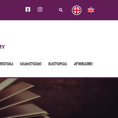
ᲛᲘᲦᲔᲑᲐ
ᲡᲘᲐᲮᲚᲔᲔᲑᲘ
ᲒᲐᲚᲔᲠᲔᲐ
ᲙᲝᲜᲢᲐᲥᲢᲘ