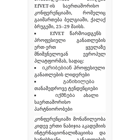
EfVET-
ის
საერთაშორისო
კონფერენციაში
,
რომელიც
გაიმართება
ბელგიაში
,
ქალაქ
ბრუგეში
, 25
29
მაისს
.
–
EfVET
წარმოადგენს
პროფესიული
განათლების
ერთ
-
ერთ
ყველაზე
მნიშვნელოვან
ევროპულ
პლატფორმას
,
სადაც
:
პროფესიული
იკრიბებიან
განათლების
ლიდერები
განიხილება
თანამედროვე
ტენდენციები
ახალი
იქმნება
საერთაშორისო
პარტნიორობები
კონფერენციაში
მონაწილეობა
კიდევ
ერთი
ნაბიჯია
აკადემიის
ინტერნაციონალიზაციისა
და
ხარისხიანი
განათლების